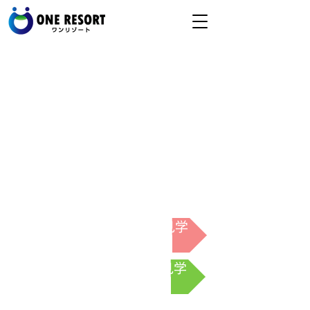
0
4
8
5
3
2
0
5
8
4
「こころ・行田」VR見学
「とみよ・熊谷」VR見学